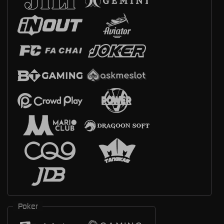
Poker