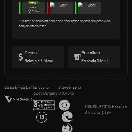
* Selama bank maintenance dan bank offline deposit dan penarikan
tidak dapat diproses
Deposit
Penarikan
Rata-rata 3 Menit
Rata-rata 5 Menit
Bersertifikasi Dari
Tanggung
Browser Yang
Jawab Bermain
Didukung
©2026 JPTOTO. Hak cipta
dilindungi | 18+