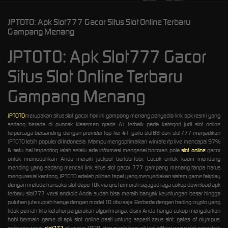
JPTOTO: Apk Slot777 Gacor Situs Slot Online Terbaru
Gampang Menang
JPTOTO: Apk Slot777 Gacor
Situs Slot Online Terbaru
Gampang Menang
JPTOTO
merupakan situs slot gacor hari ini gampang menang penyedia link apk resmi yang
sedang berada di puncak klasemen grade A+ terbaik pada kategori judi slot online
terpercaya bersanding dengan provider top tier #1 yaitu slot88 dan slot777 menjadikan
JPTOTO lebih populer di Indonesia. Mampu mengoptimalkan winrate rtp live mencapai 97%
& satu hal terpenting ialah selalu ada informasi mengenai bocoran pola
slot online
gacor
untuk memudahkan Anda meraih jackpot bertubi-tubi. Cocok untuk kaum mendang
mending yang sedang mencari link situs slot gacor 777 gampang menang tanpa harus
menguras isi kantong, JPTOTO adalah pilihan tepat yang menyediakan sistem game fairplay
dengan metode transaksi slot depo 10k via qris termurah sejagad raya cukup download apk
terbaru slot777 versi android Anda sudah bisa meraih banyak keuntungan besar hingga
puluhan juta rupiah hanya dengan modal 10 ribu saja. Berbeda dengan trading crypto yang
tidak pernah kita ketahui pergerakan algoritmanya, disini Anda hanya cukup menyalurkan
hobi bermain game di apk slot online pasti untung seperti zeus slot, gates of olympus,