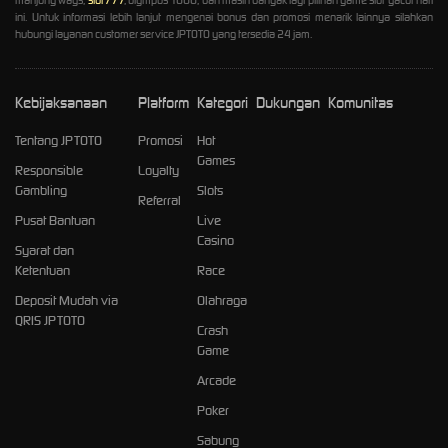
mahjong ways,
slot777
, olympus 1000, dan masih banyak lagi pilihan game slot gacor hari
ini. Untuk informasi lebih lanjut mengenai bonus dan promosi menarik lainnya silahkan
hubungi layanan customer service JPTOTO yang tersedia 24 jam.
Kebijaksanaan
Platform
Kategori
Dukungan
Komunitas
Tentang JPTOTO
Promosi
Hot
Games
Responsible
Loyalty
Gambling
Slots
Referral
Pusat Bantuan
Live
Casino
Syarat dan
Ketentuan
Race
Deposit Mudah via
Olahraga
QRIS JPTOTO
Crash
Game
Arcade
Poker
Sabung