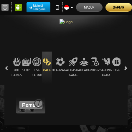
Main di
MASUK
DAFTAR
Telegram
HOT
SLOTS
LIVE
RACE
OLAHRAGA
CRASH
ARCADE
POKER
SABUNG
TOGEL
PROMO
GAMES
CASINO
GAME
AYAM
i