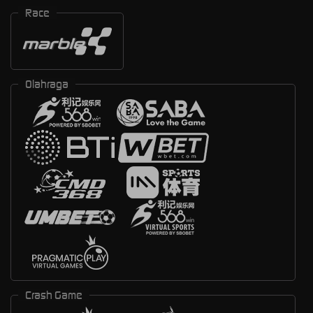
Race
Olahraga
Crash Game