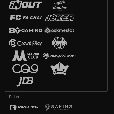
Poker