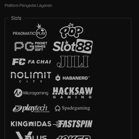
Platform Penyedia Layanan
Slots