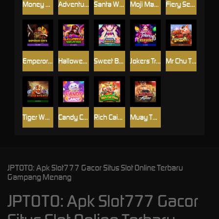
Money Mouse
Adventure Iceland
Santa Wild Drop
Moji Mania
Fiery Sevens Exclusive
Emperor Gate
Halloween Vacation
Sweet Bakery
Jokers Treasure
Mr Chu Tycoon
Tiger Warrior
Candy Candy
Rich Caishen
Muay Thai Fighter
JPTOTO: Apk Slot777 Gacor Situs Slot Online Terbaru
Gampang Menang
JPTOTO: Apk Slot777 Gacor