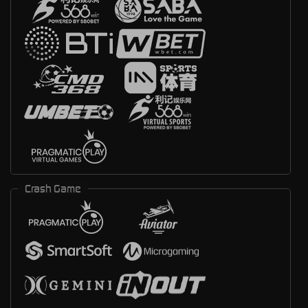
Crash Game