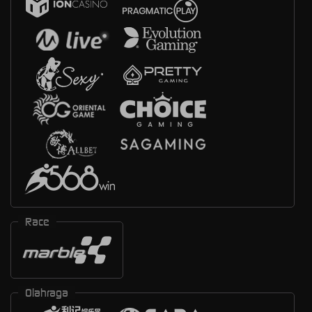
Race
Olahraga