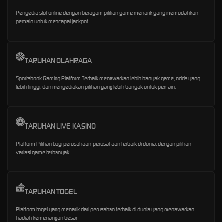
Penyedia slot online dengan beragam pilihan game menarik yang memudahkan
pemain untuk mencapai jackpot
TARUHAN OLAHRAGA
Sportsbook Gaming Platform Terbaik menawarkan lebih banyak game, odds yang
lebih tinggi, dan menyediakan pilihan yang lebih banyak untuk pemain.
TARUHAN LIVE KASINO
Platform Pilihan bagi perusahaan-perusahaan terbaik di dunia, dengan pilihan
variasi game terbanyak
TARUHAN TOGEL
Platform togel yang menarik dari perusahan terbaik di dunia yang menawarkan
hadiah kemenangan besar