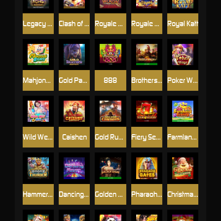
Legacy of Kong Maxways
Clash of the Giants
Royale House
Royale Vegas
Royal Katt
Mahjong Riches
Gold Panther Maxways
888
Brothers kingdom
Poker Ways
Wild Wet Win
Caishen
Gold Rush Cowboys
Fiery Sevens
Farmland Frenzy Maxways
Hammer of Thunder
Dancing Fever
Golden Lotus SE
Pharaoh Gates
Christmas Tree of Wonders