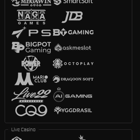
Live Casino