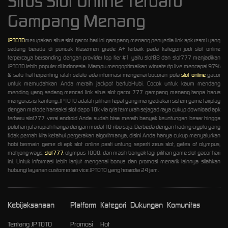
Situs Slot Online Terbaru
Gampang Menang
JPTOTO
merupakan situs slot gacor hari ini gampang menang penyedia link apk resmi yang
sedang berada di puncak klasemen grade A+ terbaik pada kategori judi slot online
terpercaya bersanding dengan provider top tier #1 yaitu slot88 dan slot777 menjadikan
JPTOTO lebih populer di Indonesia. Mampu mengoptimalkan winrate rtp live mencapai 97%
& satu hal terpenting ialah selalu ada informasi mengenai bocoran pola
slot online
gacor
untuk memudahkan Anda meraih jackpot bertubi-tubi. Cocok untuk kaum mendang
mending yang sedang mencari link situs slot gacor 777 gampang menang tanpa harus
menguras isi kantong, JPTOTO adalah pilihan tepat yang menyediakan sistem game fairplay
dengan metode transaksi slot depo 10k via qris termurah sejagad raya cukup download apk
terbaru slot777 versi android Anda sudah bisa meraih banyak keuntungan besar hingga
puluhan juta rupiah hanya dengan modal 10 ribu saja. Berbeda dengan trading crypto yang
tidak pernah kita ketahui pergerakan algoritmanya, disini Anda hanya cukup menyalurkan
hobi bermain game di apk slot online pasti untung seperti zeus slot, gates of olympus,
mahjong ways,
slot777
, olympus 1000, dan masih banyak lagi pilihan game slot gacor hari
ini. Untuk informasi lebih lanjut mengenai bonus dan promosi menarik lainnya silahkan
hubungi layanan customer service JPTOTO yang tersedia 24 jam.
Kebijaksanaan
Platform
Kategori
Dukungan
Komunitas
Tentang JPTOTO
Promosi
Hot