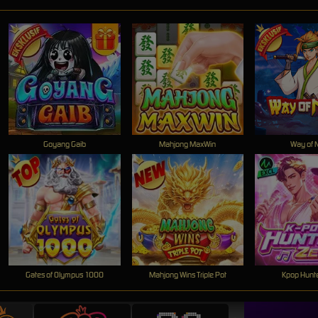
Goyang Gaib
Mahjong MaxWin
Way of N
Gates of Olympus 1000
Mahjong Wins Triple Pot
Kpop Hunte