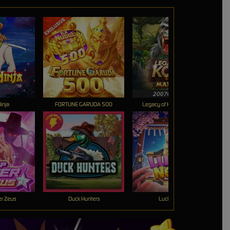
inja
FORTUNE GARUDA 500
Legacy of Kong Maxways
r Zeus
Duck Hunters
Lucky Neko