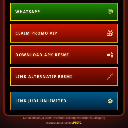
💬
WHATSAPP
🎁
CLAIM PROMO VIP
baru Gampang Menang
📲
DOWNLOAD APK RESMI
cor Situs Slot Online Terbaru
🔗
LINK ALTERNATIF RESMI
k resmi yang sedang berada di puncak klasemen grade A+ terbaik pada kategori judi slot online te
te rtp live mencapai 97% & satu hal terpenting ialah selalu ada informasi mengenai bocoran p
cor 777 gampang menang tanpa harus menguras isi kantong, JPTOTO adalah pilihan tepat yang m
droid Anda sudah bisa meraih banyak keuntungan besar hingga puluhan juta rupiah hanya dengan m
ermain game di apk slot online pasti untung seperti zeus slot, gates of olympus, mahjong ways,
⚽
LINK JUDI UNLIMITED
a silahkan hubungi layanan customer service JPTOTO yang tersedia 24 jam.
Gunakan hanya akses resmi untuk menghindari penipuan yang
latform
Kategori
mengatasnamakan
JPTOTO
.