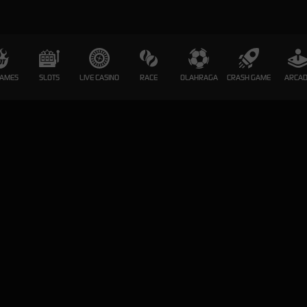
GAMES
SLOTS
LIVE CASINO
RACE
OLAHRAGA
CRASH GAME
ARCA