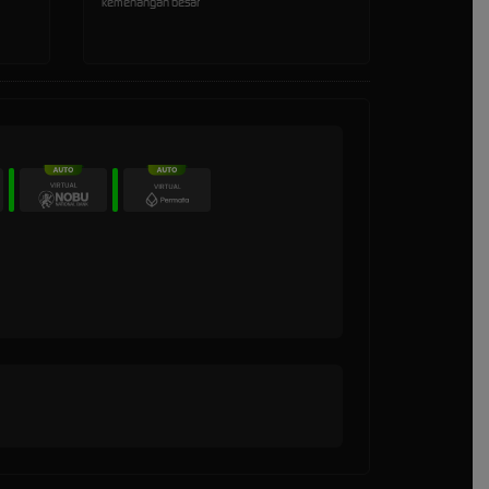
kemenangan besar