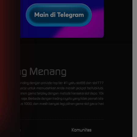
 Gampang Menang
rpercaya bersanding dengan provider top tier #1 yaitu slot88 dan slot777
ola
slot online
gacor untuk memudahkan Anda meraih jackpot bertubi-tubi.
enyediakan sistem game fairplay dengan metode transaksi slot depo 10k
odal 10 ribu saja. Berbeda dengan trading crypto yang tidak pernah kita
slot777
, olympus 1000, dan masih banyak lagi pilihan game slot gacor hari
Dukungan
Komunitas