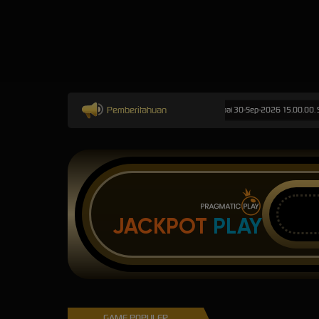
Pemberitahuan
l: PP Virtual Sports pada 30-Jun-2026 dari 15.00.00 sampai 30-Sep-2026 15.00.00. Selama wakt
JACKPOT
PLAY
GAME POPULER