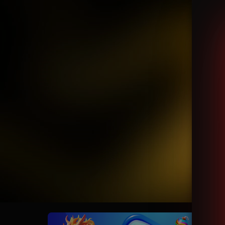
ningru****6
IDR
2,464,500.00
Sweet Bonanza 2500
ningru****6
IDR
1,678,000.00
Sweet Rush Bonanza
ningru****6
IDR
1,439,500.00
Sweet Bonanza 2500
ningru****6
IDR
1,333,200.00
Sweet Bonanza 2500
ningru****6
IDR
1,260,000.00
Sweet Bonanza 2500