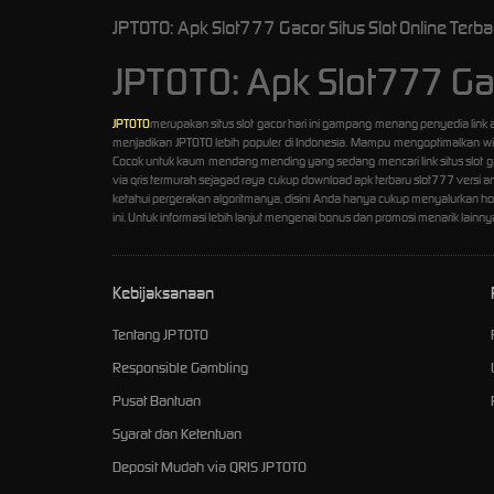
JPTOTO: Apk Slot777 Gacor Situs Slot Online Te
JPTOTO: Apk Slot777 Ga
JPTOTO
merupakan situs slot gacor hari ini gampang menang penyedia link a
menjadikan JPTOTO lebih populer di Indonesia. Mampu mengoptimalkan winr
Cocok untuk kaum mendang mending yang sedang mencari link situs slot g
via qris termurah sejagad raya cukup download apk terbaru slot777 versi 
ketahui pergerakan algoritmanya, disini Anda hanya cukup menyalurkan hobi
ini. Untuk informasi lebih lanjut mengenai bonus dan promosi menarik lain
Kebijaksanaan
Tentang JPTOTO
Responsible Gambling
Pusat Bantuan
Syarat dan Ketentuan
Deposit Mudah via QRIS JPTOTO