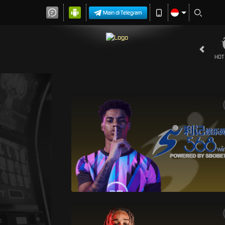
Main di Telegram
HOT