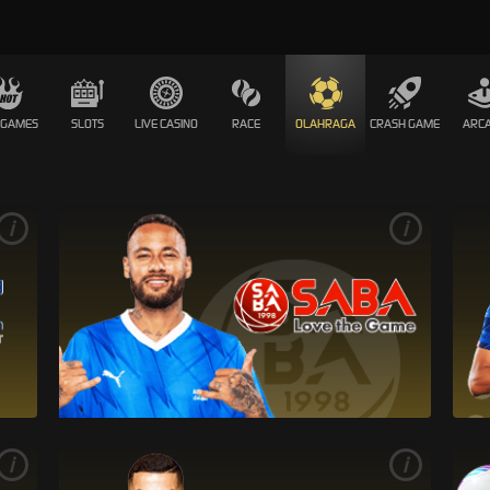
 GAMES
SLOTS
LIVE CASINO
RACE
OLAHRAGA
CRASH GAME
ARC
i
i
i
i