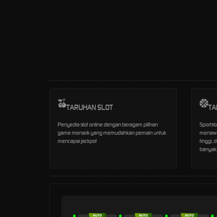
TARUHAN SLOT
TA
Penyedia slot online dengan beragam pilihan
Sportsb
game menarik yang memudahkan pemain untuk
menawar
mencapai jackpot
tinggi,
banyak 