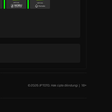
©2026 JPTOTO. Hak cipta dilindungi | 18+