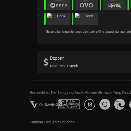
* Selama bank maintenance dan bank offline deposit dan penarik
Deposit
Rata-rata 3 Menit
Bersertifikasi Dari
Tanggung Jawab Bermain
Browser Yang Didu
Platform Penyedia Layanan