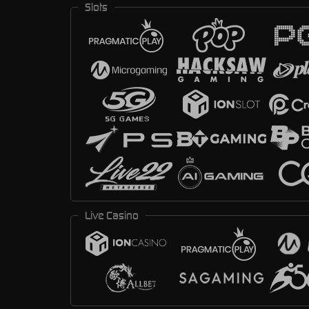
Slots
Live Casino