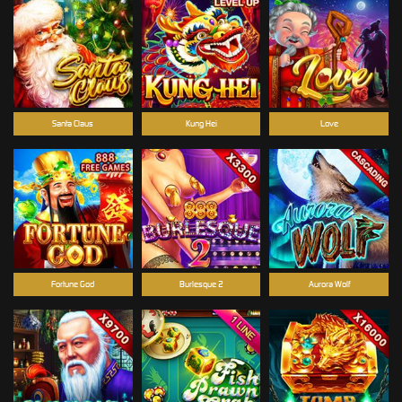
Santa Claus
Kung Hei
Love
Fortune God
Burlesque 2
Aurora Wolf