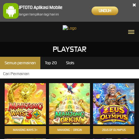
×
JPTOTO Aplikasi Mobile
UNDUH
Jangan tampilkan lagi hari ini
PLAYSTAR
Semua permainan
Top 20
Slots
MAHJONG WAYS 3+
MAHJONG：ORIGIN
ZEUS OF OLYMPUS