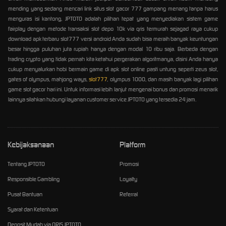
mending yang sedang mencari link situs slot gacor 777 gampang menang tanpa harus
menguras isi kantong, JPTOTO adalah pilihan tepat yang menyediakan sistem game
fairplay dengan metode transaksi slot depo 10k via qris termurah sejagad raya cukup
download apk terbaru slot777 versi android Anda sudah bisa meraih banyak keuntungan
besar hingga puluhan juta rupiah hanya dengan modal 10 ribu saja. Berbeda dengan
trading crypto yang tidak pernah kita ketahui pergerakan algoritmanya, disini Anda hanya
cukup menyalurkan hobi bermain game di apk slot online pasti untung seperti zeus slot,
gates of olympus, mahjong ways,
slot777
, olympus 1000, dan masih banyak lagi pilihan
game slot gacor hari ini. Untuk informasi lebih lanjut mengenai bonus dan promosi menarik
lainnya silahkan hubungi layanan customer service JPTOTO yang tersedia 24 jam.
Kebijaksanaan
Platform
Tentang JPTOTO
Promosi
Responsible Gambling
Loyalty
Pusat Bantuan
Referral
Syarat dan Ketentuan
Deposit Mudah via QRIS JPTOTO