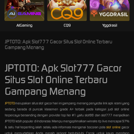
AIGaming
CQ9
Yggdrasil
JPTOTO: Apk Slot777 Gacor Situs Slot Online Terbaru
Gampang Menang
JPTOTO: Apk Slot777 Gacor
Situs Slot Online Terbaru
Gampang Menang
JPTOTO
merupakan situs slot gacor hari ini gampang menang penyedia link apk resmi yang
sedang berada di puncak klasemen grade A+ terbaik pada kategori judi slot online
terpercaya bersanding dengan provider top tier #1 yaitu slot88 dan slot777 menjadikan
JPTOTO lebih populer di Indonesia. Mampu mengoptimalkan winrate rtp live mencapai 97%
& satu hal terpenting ialah selalu ada informasi mengenai bocoran pola
slot online
gacor
untuk memudahkan Anda meraih jackpot bertubi-tubi. Cocok untuk kaum mendang