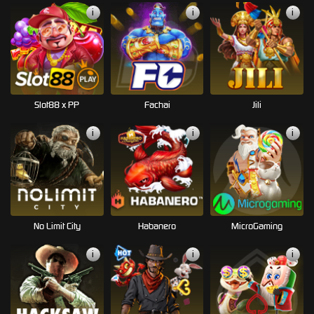
i
i
i
Slot88 x PP
Fachai
Jili
i
i
i
No Limit City
Habanero
MicroGaming
i
i
i