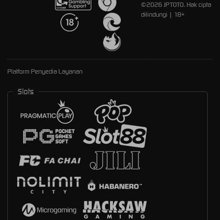
©2026 JPTOTO. Hak cipta
dilindungi | 18+
Platform Penyedia Layanan
Slots