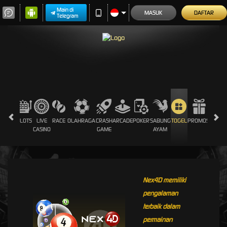
Main di
MASUK
DAFTAR
Telegram
HOT
SLOTS
LIVE
RACE
OLAHRAGA
CRASH
ARCADE
POKER
SABUNG
TOGEL
PROMOSI
GAMES
CASINO
GAME
AYAM
Nex4D memiliki
pengalaman
terbaik dalam
permainan