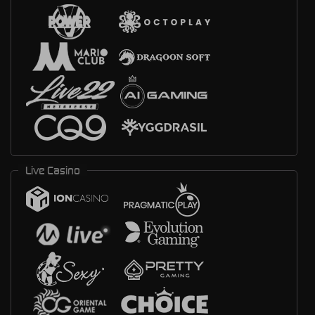
Live Casino