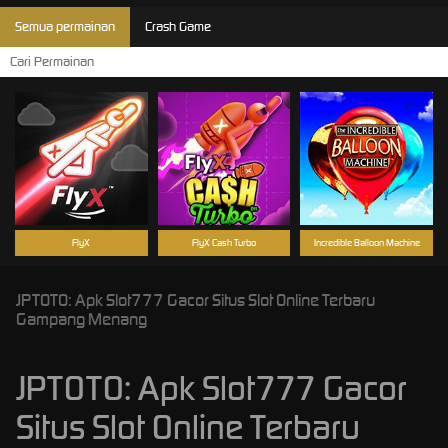
Semua permainan
Crash Game
FlyX
FlyX Cash Turbo
Incredible Balloon Machine
JPTOTO: Apk Slot777 Gacor Situs Slot Online Terbaru
Gampang Menang
JPTOTO: Apk Slot777 Gacor
Situs Slot Online Terbaru