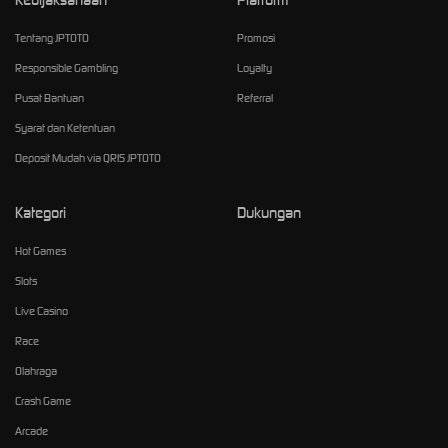
Tentang JPTOTO
Promosi
Responsible Gambling
Loyalty
Pusat Bantuan
Referral
Syarat dan Ketentuan
Deposit Mudah via QRIS JPTOTO
Kategori
Dukungan
Hot Games
Slots
Live Casino
Race
Olahraga
Crash Game
Arcade