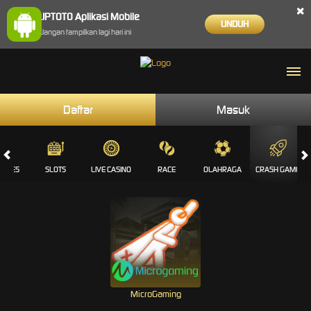
×
JPTOTO Aplikasi Mobile
UNDUH
Jangan tampilkan lagi hari ini
Daftar
Masuk
GAMES
SLOTS
LIVE CASINO
RACE
OLAHRAGA
CRASH GAME
MicroGaming