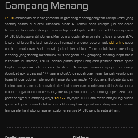
Gampang Menang
JPTOTO
merupakan situs slot gacor hari ini gampang menang penyedia link apk resmi yang
sedang berada di puncak klasemen grade A+ terbaik pada kategori judi slot online
terpercaya bersanding dengan provider top tier #1 yaitu slot88 dan slot777 menjadikan
JPTOTO lebih populer di Indonesia. Mampu mengoptimalkan winrate rtp live mencapai 97%
& satu hal terpenting ialah selalu ada informasi mengenai bocoran pola
slot online
gacor
untuk memudahkan Anda meraih jackpot bertubi-tubi. Cocok untuk kaum mendang
mending yang sedang mencari link situs slot gacor 777 gampang menang tanpa harus
menguras isi kantong, JPTOTO adalah pilihan tepat yang menyediakan sistem game
fairplay dengan metode transaksi slot depo 10k via qris termurah sejagad raya cukup
download apk terbaru slot777 versi android Anda sudah bisa meraih banyak keuntungan
besar hingga puluhan juta rupiah hanya dengan modal 10 ribu saja. Berbeda dengan
trading crypto yang tidak pernah kita ketahui pergerakan algoritmanya, disini Anda hanya
cukup menyalurkan hobi bermain game di apk slot online pasti untung seperti zeus slot,
gates of olympus, mahjong ways,
slot777
, olympus 1000, dan masih banyak lagi pilihan
game slot gacor hari ini. Untuk informasi lebih lanjut mengenai bonus dan promosi menarik
lainnya silahkan hubungi layanan customer service JPTOTO yang tersedia 24 jam.
Kebijaksanaan
Platform