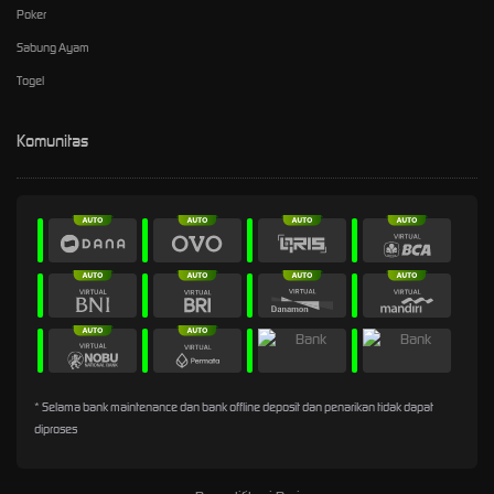
Poker
Sabung Ayam
Togel
Komunitas
* Selama bank maintenance dan bank offline deposit dan penarikan tidak dapat
diproses