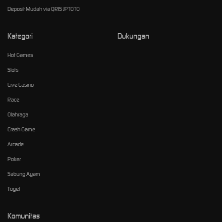
Deposit Mudah via QRIS JPTOTO
Kategori
Dukungan
Hot Games
Slots
Live Casino
Race
Olahraga
Crash Game
Arcade
Poker
Sabung Ayam
Togel
Komunitas