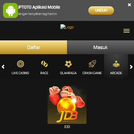
×
JPTOTO Aplikasi Mobile
UNDUH
Jangan tampilkan lagi hari ini
Daftar
Masuk
S
LIVE CASINO
RACE
OLAHRAGA
CRASH GAME
ARCADE
JDB