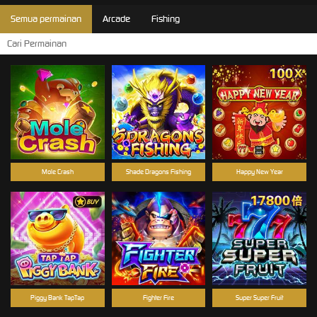
Semua permainan
Arcade
Fishing
Mole Crash
Shade Dragons Fishing
Happy New Year
Piggy Bank TapTap
Fighter Fire
Super Super Fruit