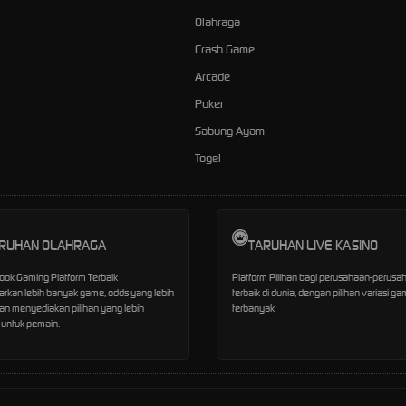
Olahraga
Crash Game
Arcade
Poker
Sabung Ayam
Togel
RUHAN OLAHRAGA
TARUHAN LIVE KASINO
ook Gaming Platform Terbaik
Platform Pilihan bagi perusahaan-perusa
kan lebih banyak game, odds yang lebih
terbaik di dunia, dengan pilihan variasi g
 dan menyediakan pilihan yang lebih
terbanyak
untuk pemain.