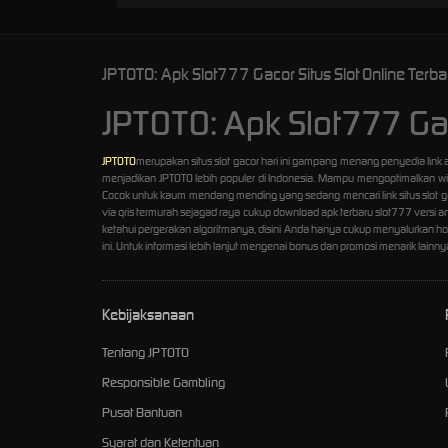
JPTOTO: Apk Slot777 Gacor Situs Slot Online Te
JPTOTO: Apk Slot777 Ga
JPTOTO
merupakan situs slot gacor hari ini gampang menang penyedia link a
menjadikan JPTOTO lebih populer di Indonesia. Mampu mengoptimalkan winr
Cocok untuk kaum mendang mending yang sedang mencari link situs slot g
via qris termurah sejagad raya cukup download apk terbaru slot777 versi 
ketahui pergerakan algoritmanya, disini Anda hanya cukup menyalurkan hobi
ini. Untuk informasi lebih lanjut mengenai bonus dan promosi menarik lain
Kebijaksanaan
Tentang JPTOTO
Responsible Gambling
Pusat Bantuan
Syarat dan Ketentuan