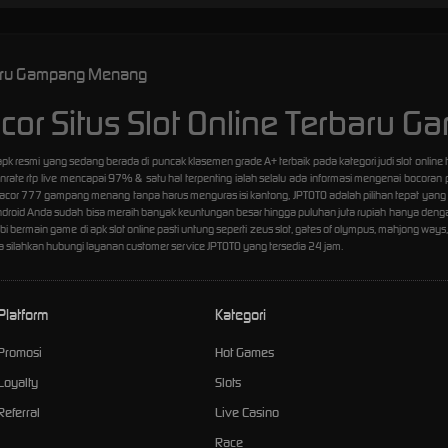
rbaru Gampang Menang
cor Situs Slot Online Terbaru
pk resmi yang sedang berada di puncak klasemen grade A+ terbaik pada kategori judi slot online 
ate rtp live mencapai 97% & satu hal terpenting ialah selalu ada informasi mengenai bocoran
acor 777 gampang menang tanpa harus menguras isi kantong, JPTOTO adalah pilihan tepat yang
android Anda sudah bisa meraih banyak keuntungan besar hingga puluhan juta rupiah hanya dengan
 bermain game di apk slot online pasti untung seperti zeus slot, gates of olympus, mahjong ways
nya silahkan hubungi layanan customer service JPTOTO yang tersedia 24 jam.
Platform
Kategori
Promosi
Hot Games
Loyalty
Slots
Referral
Live Casino
Race