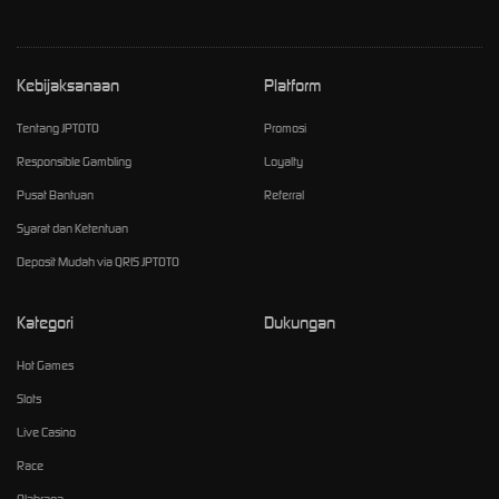
Kebijaksanaan
Platform
Tentang JPTOTO
Promosi
Responsible Gambling
Loyalty
Pusat Bantuan
Referral
Syarat dan Ketentuan
Deposit Mudah via QRIS JPTOTO
Kategori
Dukungan
Hot Games
Slots
Live Casino
Race
Olahraga