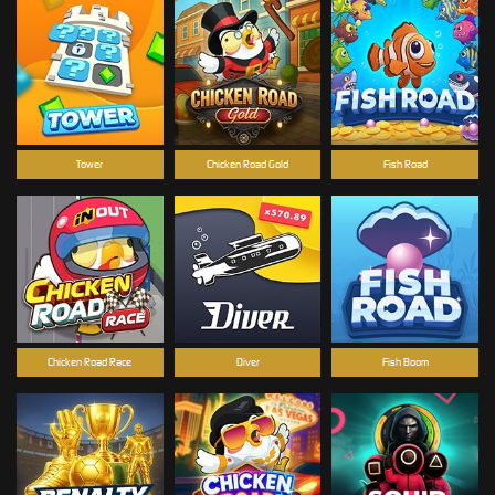
Tower
Chicken Road Gold
Fish Road
Chicken Road Race
Diver
Fish Boom