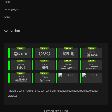
Poker
Sabung Ayam
Togel
Komunitas
* Selama bank maintenance dan bank offline deposit dan penarikan tidak dapat
diproses
Bersertifikasi Dari