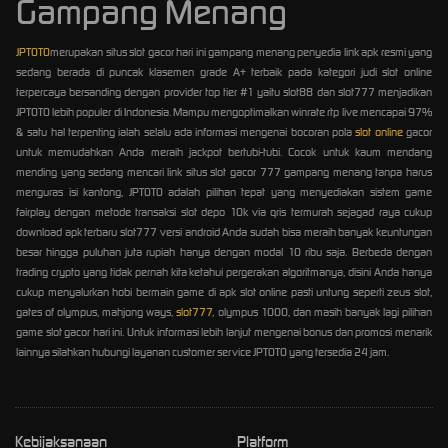
Gampang Menang
JPTOTO
merupakan situs slot gacor hari ini gampang menang penyedia link apk resmi yang
sedang berada di puncak klasemen grade A+ terbaik pada kategori judi slot online
terpercaya bersanding dengan provider top tier #1 yaitu slot88 dan slot777 menjadikan
JPTOTO lebih populer di Indonesia. Mampu mengoptimalkan winrate rtp live mencapai 97%
& satu hal terpenting ialah selalu ada informasi mengenai bocoran pola
slot online
gacor
untuk memudahkan Anda meraih jackpot bertubi-tubi. Cocok untuk kaum mendang
mending yang sedang mencari link situs slot gacor 777 gampang menang tanpa harus
menguras isi kantong, JPTOTO adalah pilihan tepat yang menyediakan sistem game
fairplay dengan metode transaksi slot depo 10k via qris termurah sejagad raya cukup
download apk terbaru slot777 versi android Anda sudah bisa meraih banyak keuntungan
besar hingga puluhan juta rupiah hanya dengan modal 10 ribu saja. Berbeda dengan
trading crypto yang tidak pernah kita ketahui pergerakan algoritmanya, disini Anda hanya
cukup menyalurkan hobi bermain game di apk slot online pasti untung seperti zeus slot,
gates of olympus, mahjong ways,
slot777
, olympus 1000, dan masih banyak lagi pilihan
game slot gacor hari ini. Untuk informasi lebih lanjut mengenai bonus dan promosi menarik
lainnya silahkan hubungi layanan customer service JPTOTO yang tersedia 24 jam.
Kebijaksanaan
Platform