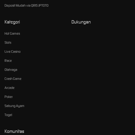
Deposit Mudah via QRIS JPTOTO
Kategori
Dukungan
Hot Games
Slots
Live Casino
Race
Olahraga
Crash Game
Arcade
Poker
Sabung Ayam
Togel
Komunitas